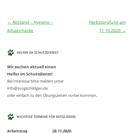
Beitrags-
←
Abstand – Hygiene –
Herbstprüfung am
Navigation
Alltagsmaske
11.10.2020
→
HELFER IM SCHUTZDIENST:
Wir suchen aktuell einen
Helfer im Schutzdienst!
Bei Interesse bitte melden unter
info@svogschildgen.de
oder einfach zu den Übungszeiten vorbei kommen.
WICHTIGE TERMINE FÜR MITGLIEDER:
Arbeitstag
28.11.2026