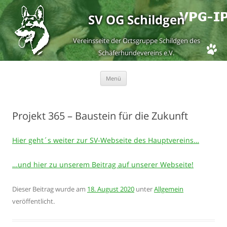
SV OG Schildgen
Vereinsseite der Ortsgruppe Schildgen des
Schäferhundevereins e.V.
Zum
Menü
Inhalt
springen
Projekt 365 – Baustein für die Zukunft
Hier geht´s weiter zur SV-Webseite des Hauptvereins…
…und hier zu unserem Beitrag auf unserer Webseite!
Dieser Beitrag wurde am
18. August 2020
unter
Allgemein
veröffentlicht.