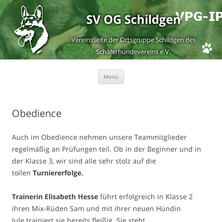
SV OG Schildgen
Vereinsseite der Ortsgruppe Schildgen des
Schäferhundevereins e.V.
Zum
Menü
Inhalt
springen
Obedience
Auch im Obedience nehmen unsere Teammitglieder
regelmäßig an Prüfungen teil. Ob in der Beginner und in
der Klasse 3, wir sind alle sehr stolz auf die
tollen
Turniererfolge.
Trainerin Elisabeth Hesse
führt erfolgreich in Klasse 2
ihren Mix-Rüden Sam und mit ihrer neuen Hündin
Jule trainiert sie bereits fleißig. Sie steht