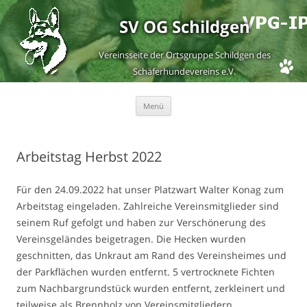
SV OG Schildgen
Vereinsseite der Ortsgruppe Schildgen des
Schäferhundevereins e.V.
Zum
Menü
Inhalt
springen
Arbeitstag Herbst 2022
Für den 24.09.2022 hat unser Platzwart Walter Konag zum
Arbeitstag eingeladen. Zahlreiche Vereinsmitglieder sind
seinem Ruf gefolgt und haben zur Verschönerung des
Vereinsgeländes beigetragen. Die Hecken wurden
geschnitten, das Unkraut am Rand des Vereinsheimes und
der Parkflächen wurden entfernt. 5 vertrocknete Fichten
zum Nachbargrundstück wurden entfernt, zerkleinert und
teilweise als Brennholz von Vereinsmitgliedern