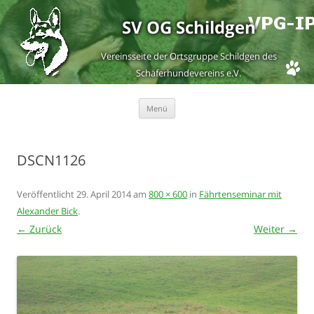
SV OG Schildgen
Vereinsseite der Ortsgruppe Schildgen des
Schäferhundevereins e.V.
Zum
Menü
Inhalt
springen
DSCN1126
Veröffentlicht
29. April 2014
am
800 × 600
in
Fährtenseminar mit
Alexander Bick
.
← Zurück
Weiter →